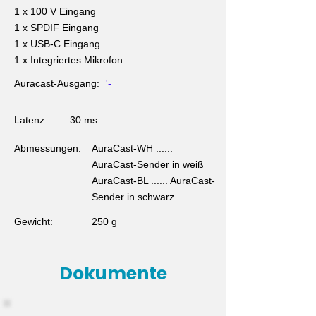
1 x 100 V Eingang
1 x SPDIF Eingang
1 x USB-C Eingang
1 x Integriertes Mikrofon
Auracast-Ausgang:
'-
Latenz:
30 ms
Abmessungen:
AuraCast-WH ......
AuraCast-Sender in weiß
AuraCast-BL ...... AuraCast-
Sender in schwarz
Gewicht:
250 g
Dokumente