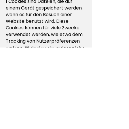
1 Cookies sind Dateien, die auf
einem Gerät gespeichert werden,
wenn es für den Besuch einer
Website benutzt wird. Diese
Cookies können für viele Zwecke
verwendet werden, wie etwa dem
Tracking von Nutzerpräferenzen
und von Websites, die während der
Nutzung des Service besucht
wurden. Sie können Cookies mithilfe
der Einstellungen Ihres Browsers
deaktivieren. Allerdings ist es
möglich, dass einzelne Features
von Mipro Germanys Websites
nicht einwandfrei funktionieren
oder nur langsam arbeiten, wenn
Sie die Cookies deaktivieren. Wenn
Sie sich zur Sperrung von Cookies
entschließen, beachten Sie bitte,
dass bei der Blockierung von